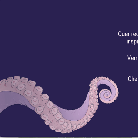
PT
Quer re
insp
HACKEANDO O
Vem
INTELIGÊNCIA A
Che