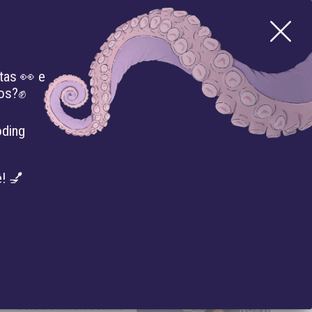
tas 👀 e
mos?✊
BIBLIOTECA
IMPRENSA
EVENTOS
oding
! 💅