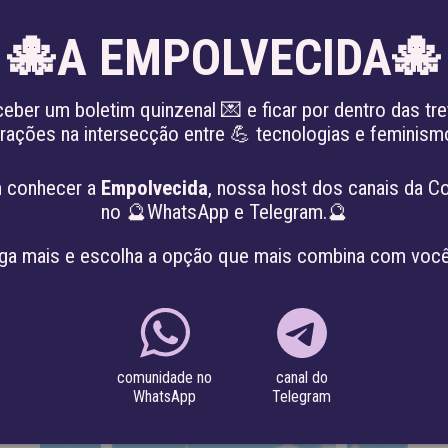
🐙A EMPOLVECIDA🐙
EN
ceber um boletim quinzenal 💌 e ficar por dentro das tre
irações na intersecção entre 💪 tecnologias e feminis
 PATRIARCADO
SOBRE
PROJETOS
 conhecer a
Empolvecida
, nossa host dos canais da C
no 🔮WhatsApp e Telegram.🔮
RTIFICIAL
ga mais e escolha a opção que mais combina com você
canal do
comunidade no
Telegram
WhatsApp