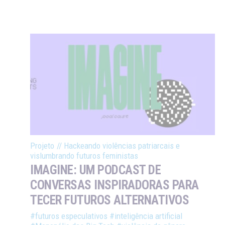
Projeto
//
Hackeando violências patriarcais e
vislumbrando futuros feministas
IMAGINE: UM PODCAST DE
CONVERSAS INSPIRADORAS PARA
TECER FUTUROS ALTERNATIVOS
#futuros especulativos
#inteligência artificial