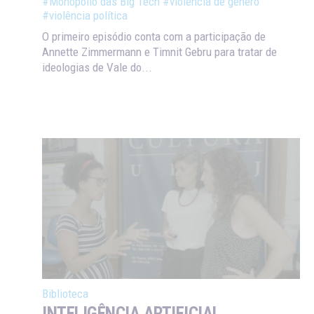
#Monopólio das Big Tech
#violência de gênero
#violência política
O primeiro episódio conta com a participação de
Annette Zimmermann e Timnit Gebru para tratar de
ideologias de Vale do...
Biblioteca
INTELIGÊNCIA ARTIFICIAL