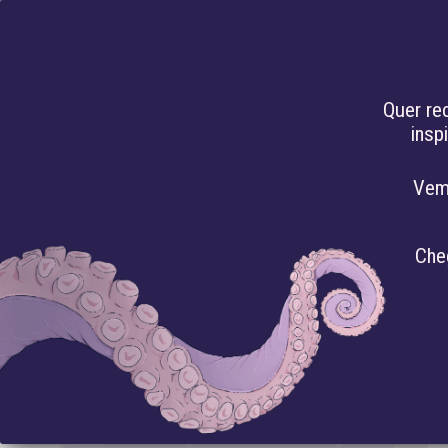
PT
Quer re
insp
HACKEANDO O
Vem
VIGILÂNCIA
Che