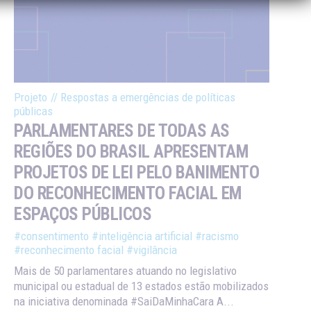
Projeto
//
Respostas a emergências de políticas
públicas
PARLAMENTARES DE TODAS AS
REGIÕES DO BRASIL APRESENTAM
PROJETOS DE LEI PELO BANIMENTO
DO RECONHECIMENTO FACIAL EM
ESPAÇOS PÚBLICOS
#consentimento
#inteligência artificial
#racismo
#reconhecimento facial
#vigilância
Mais de 50 parlamentares atuando no legislativo
municipal ou estadual de 13 estados estão mobilizados
na iniciativa denominada #SaiDaMinhaCara A...