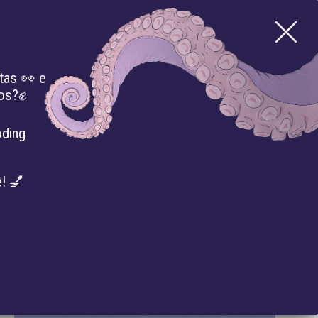
tas 👀 e
mos?✊
BIBLIOTECA
IMPRENSA
EVENTOS
oding
! 💅