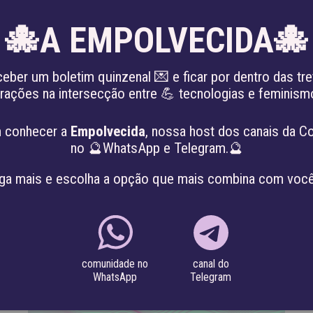
🐙A EMPOLVECIDA🐙
EN
ceber um boletim quinzenal 💌 e ficar por dentro das tre
irações na intersecção entre 💪 tecnologias e feminis
 PATRIARCADO
SOBRE
PROJETOS
 conhecer a
Empolvecida
, nossa host dos canais da C
no 🔮WhatsApp e Telegram.🔮
ga mais e escolha a opção que mais combina com você
canal do
comunidade no
Telegram
WhatsApp