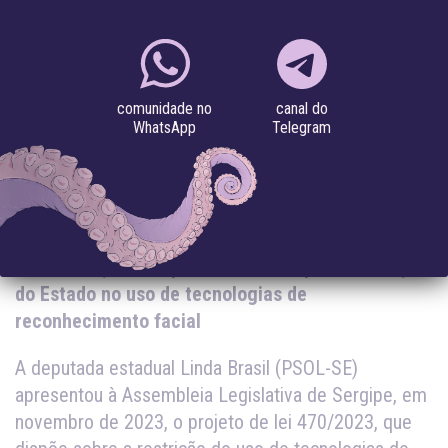
SERGIPE
#inteligência artificial
#reconhecimento facial
#vigilância
canal do
comunidade no
Telegram
WhatsApp
07.12.2023
O PL visa garantir a proteção dos direitos
individuais, a transparência e a responsabilização
do Estado no uso de tecnologias de
reconhecimento facial
A deputada estadual Linda Brasil (PSOL-SE)
apresentou à Assembleia Legislativa de Sergipe, em
novembro de 2023, o projeto de lei 470/2023, que