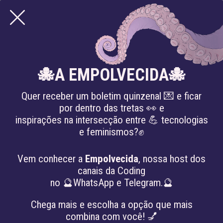
🐙A EMPOLVECIDA🐙
Quer receber um boletim quinzenal 💌 e ficar
por dentro das tretas 👀 e
inspirações na intersecção entre 💪 tecnologias
e feminismos?✊
artigos
PROJETO DE LEI
Vem conhecer a
Empolvecida
, nossa host dos
canais da Coding
RESTRINGE USO DE
no 🔮WhatsApp e Telegram.🔮
RECONHECIMENTO FACIAL
Chega mais e escolha a opção que mais
combina com você! 💅
PELO PODER PÚBLICO EM