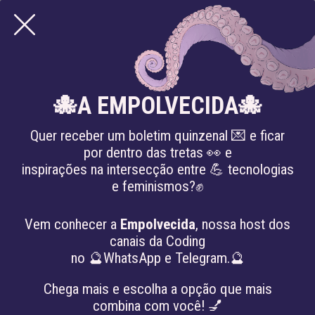
RACISMO
🐙A EMPOLVECIDA🐙
Quer receber um boletim quinzenal 💌 e ficar
por dentro das tretas 👀 e
inspirações na intersecção entre 💪 tecnologias
e feminismos?✊
Vem conhecer a
Empolvecida
, nossa host dos
canais da Coding
no 🔮WhatsApp e Telegram.🔮
Chega mais e escolha a opção que mais
combina com você! 💅