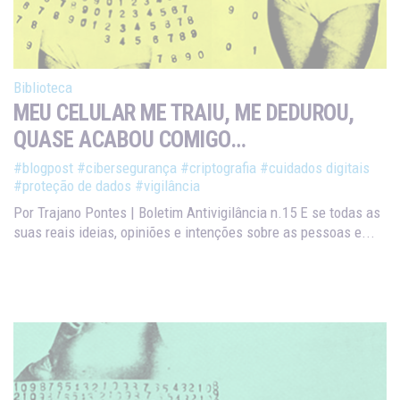
Biblioteca
MEU CELULAR ME TRAIU, ME DEDUROU,
QUASE ACABOU COMIGO…
#blogpost
#cibersegurança
#criptografia
#cuidados digitais
#proteção de dados
#vigilância
Por Trajano Pontes | Boletim Antivigilância n.15 E se todas as
suas reais ideias, opiniões e intenções sobre as pessoas e...