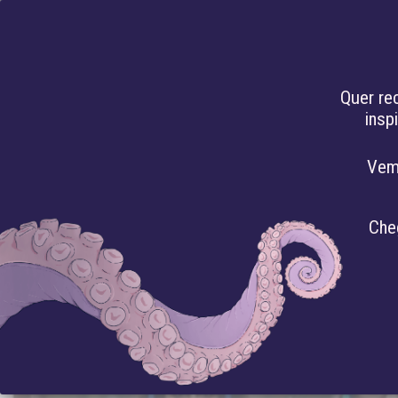
PT
Quer re
insp
HACKEANDO O
Vem
Che