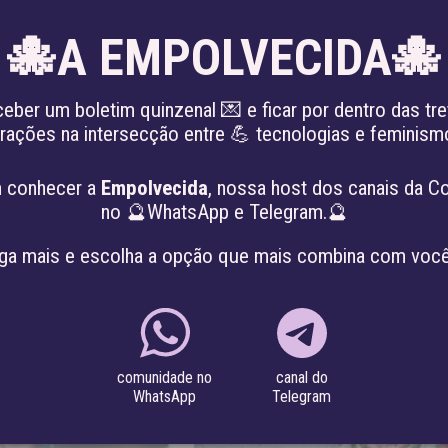
🐙A EMPOLVECIDA🐙
EN
ceber um boletim quinzenal 💌 e ficar por dentro das tre
irações na intersecção entre 💪 tecnologias e feminis
 PATRIARCADO
SOBRE
PROJETOS
 conhecer a
Empolvecida
, nossa host dos canais da C
no 🔮WhatsApp e Telegram.🔮
ga mais e escolha a opção que mais combina com você
canal do
comunidade no
Telegram
WhatsApp