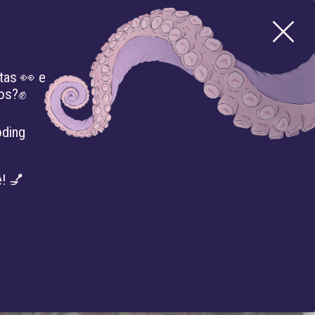
tas 👀 e
mos?✊
BIBLIOTECA
IMPRENSA
EVENTOS
oding
! 💅