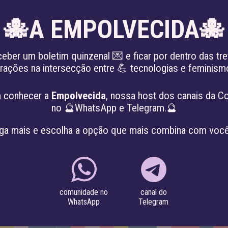
🐙A EMPOLVECIDA🐙
EN
ceber um boletim quinzenal 💌 e ficar por dentro das tre
irações na intersecção entre 💪 tecnologias e feminis
 PATRIARCADO
SOBRE
PROJETOS
 conhecer a
Empolvecida
, nossa host dos canais da C
no 🔮WhatsApp e Telegram.🔮
ga mais e escolha a opção que mais combina com você
canal do
comunidade no
Telegram
WhatsApp