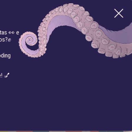
tas 👀 e
mos?✊
BIBLIOTECA
IMPRENSA
EVENTOS
oding
! 💅