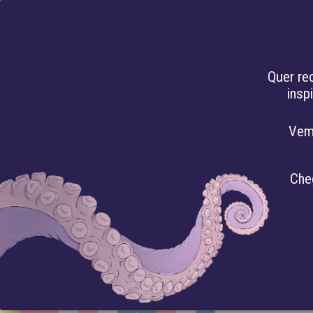
PT
Quer re
insp
HACKEANDO O
Vem
Che