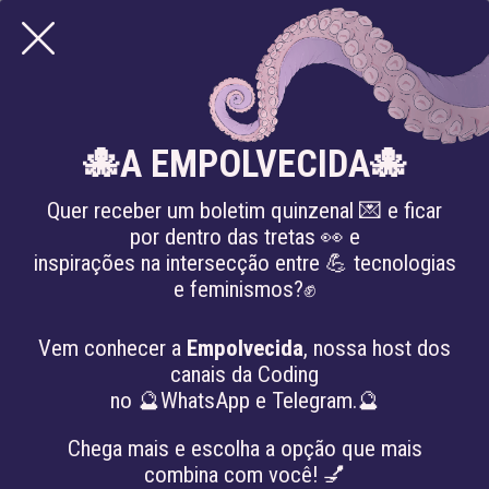
🐙A EMPOLVECIDA🐙
Quer receber um boletim quinzenal 💌 e ficar
por dentro das tretas 👀 e
inspirações na intersecção entre 💪 tecnologias
e feminismos?✊
POR QUE A INTELIGÊNCIA
Vem conhecer a
Empolvecida
, nossa host dos
ARTIFICIAL É UMA
canais da Coding
no 🔮WhatsApp e Telegram.🔮
QUESTÃO FEMINISTA?
Chega mais e escolha a opção que mais
#América Latina
#feminismos
#inteligência artificial
combina com você! 💅
#justiça sócio-ambiental
#Monopólio das Big Tech