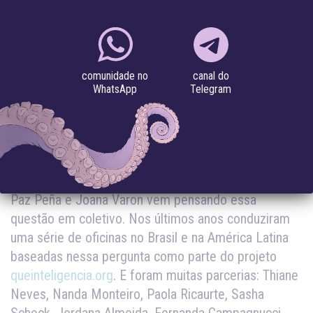
#racismo algorítmico
#violência de gênero
canal do
21.12.2022
comunidade no
Telegram
WhatsApp
Por que I.A. é uma questão feminista?”, foi a
pergunta que fizemos para algumas de nossas
parceiras pela América Latina, já trazendo inspiração
para 2023.
Paz Peña e Joana Varon vem pensando essa
questão em coletivo. Nos últimos anos conduziram
uma série de oficinas no Brasil e na América Latina
baseadas nessa pergunta como parte do projeto
queinteligencia.org
. E foram muitas parcerias: Thiane
Neves, Nanda Monteiro, Paola Ricaurte, Sasha