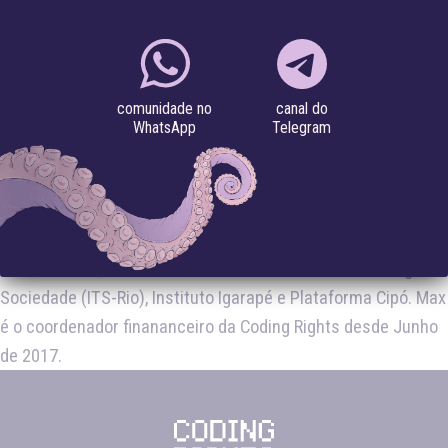
MAX HOLENDER
GERENTE FINANCEIRO
canal do
comunidade no
Telegram
WhatsApp
Administrador de empresas formado pelo IBMEC-RJ. Possui
MBA em Gestão e Marketing Esportivo pela Trevisan e
experiência em gestão financeira de organizações do
terceiro setor, tendo trabalhado no Instituto de Tecnologia e
Sociedade (ITS-Rio), Instituto Igarapé e Plataforma Cipó. Max
é o coordenador finananceiro da Coding Rights desde Junho
de 2017.