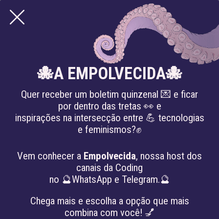
🐙A EMPOLVECIDA🐙
Quer receber um boletim quinzenal 💌 e ficar
por dentro das tretas 👀 e
inspirações na intersecção entre 💪 tecnologias
e feminismos?✊
Hackeando violências patriarcais e vislumbrando futuros
feministas
Vem conhecer a
Empolvecida
, nossa host dos
MÁS QUE PALABRAS
canais da Coding
no 🔮WhatsApp e Telegram.🔮
#América Latina
#discurso de ódio
#feminismos
#LGBTQIA
#violência de gênero
Chega mais e escolha a opção que mais
combina com você! 💅