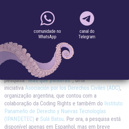
17.05.2020
Novo estudo feito busca um consenso sobre a
canal do
comunidade no
definição de discurso de ódio e traz entrevistas com
Telegram
WhatsApp
ativistas lésbicas onde relatam experiências pessoais
sofridas a partir deste tipo de violência
Como o discurso de ódio afeta as mulheres
lésbicas? Esta é a questão que norteia a
pesquisa
“Más que palabras”
, uma
iniciativa
Asociación por los Derechos Civiles (ADC)
,
organização argentina, que contou com a
colaboração da Coding Rights e também do
Instituto
Panameño de Derecho y Nuevas Tecnologías
(IPANDETEC)
e
Sulá Batsu
. Por ora, a pesquisa está
disponível apenas em Espanhol, mas em breve