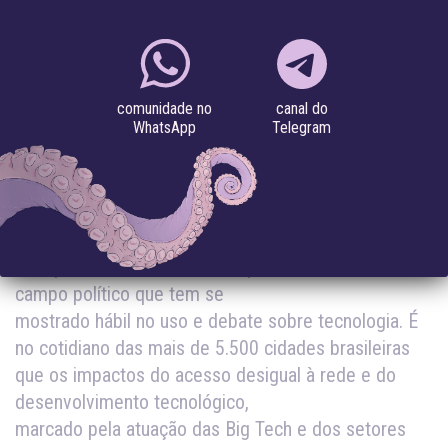
11.09.2024
canal do
comunidade no
Telegram
WhatsApp
TECNOPOLÍTICA E DIREITOS HUMANOS NOS
[1]
MUNICÍPIOS
As eleições municipais no Brasil ocorrem em meio a
um cenário árduo de disputa ideológica marcada pelo
avanço da extrema direita no país e no mundo,
campo político que tem se
mostrado hábil no uso e debate sobre tecnologia. É
no cotidiano das mais de 5.500 cidades brasileiras
que os impactos do acesso desigual à rede e do
desenvolvimento tecnológico,
marcado pela atuação das Big Tech e dos setores