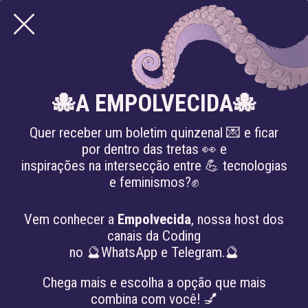
🐙A EMPOLVECIDA🐙
Quer receber um boletim quinzenal 💌 e ficar
por dentro das tretas 👀 e
inspirações na intersecção entre 💪 tecnologias
e feminismos?✊
CONTRIBUIÇÃO
Vem conhecer a
Empolvecida
, nossa host dos
PROGRAMÁTICA PARA AS
canais da Coding
no 🔮WhatsApp e Telegram.🔮
ELEIÇÕES MUNICIPAIS DE
Chega mais e escolha a opção que mais
2024
combina com você! 💅