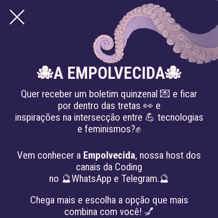
🐙A EMPOLVECIDA🐙
Quer receber um boletim quinzenal 💌 e ficar
por dentro das tretas 👀 e
inspirações na intersecção entre 💪 tecnologias
e feminismos?✊
artigos
COMO OLHAR E
Vem conhecer a
Empolvecida
, nossa host dos
canais da Coding
MONITORAR CAMPANHAS
no 🔮WhatsApp e Telegram.🔮
ELEITORAIS NA ERA DA
Chega mais e escolha a opção que mais
combina com você! 💅
BIG DATA