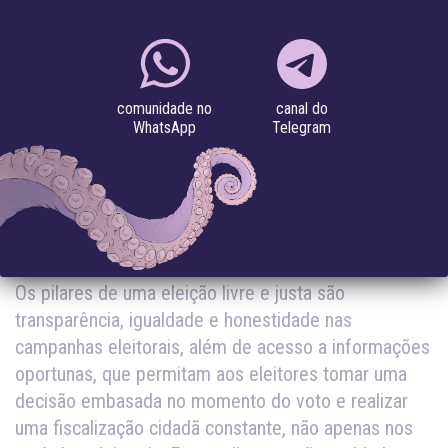
#blogpost
#desinformação
#eleições
#proteção de
dados
canal do
comunidade no
Telegram
WhatsApp
22.05.2018
Por Renata Ávila* |
Boletim Antivigilância n.16
DEMOCRACIA EM RISCO, REGRAS OBSOLETAS
Os pilares de uma eleição livre e justa são
transparência, igualdade e honestidade nas
campanhas eleitorais, além de acesso a informações
oportunas, que permitam aos eleitores tomar uma
decisão embasada no momento do voto e realizar
uma fiscalização cidadã constante, não apenas nos