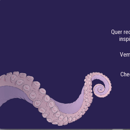
PT
Quer re
insp
HACKEANDO O
Vem
Che