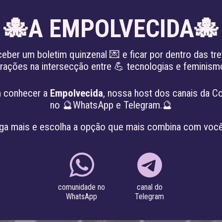
🐙A EMPOLVECIDA🐙
EN
ceber um boletim quinzenal 💌 e ficar por dentro das tre
irações na intersecção entre 💪 tecnologias e feminis
 PATRIARCADO
SOBRE
PROJETOS
 conhecer a
Empolvecida
, nossa host dos canais da C
no 🔮WhatsApp e Telegram.🔮
ga mais e escolha a opção que mais combina com você
canal do
comunidade no
Telegram
WhatsApp