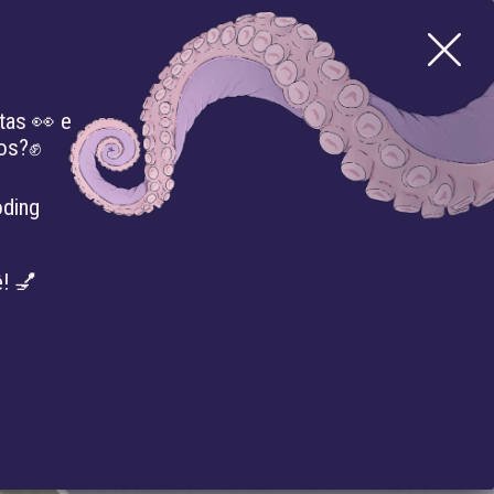
tas 👀 e
mos?✊
BIBLIOTECA
IMPRENSA
EVENTOS
oding
! 💅